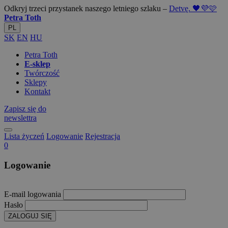
Odkryj trzeci przystanek naszego letniego szlaku –
Detvę. 🖤💜🩷
Petra Toth
PL
SK
EN
HU
Petra Toth
E-sklep
Twórczość
Sklepy
Kontakt
Zapisz się do
newslettra
Lista życzeń
Logowanie
Rejestracja
0
Logowanie
E-mail logowania
Hasło