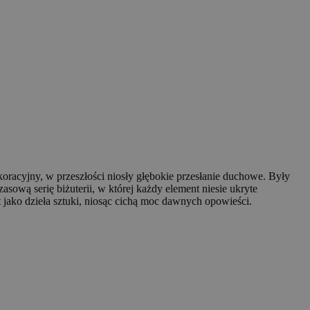
koracyjny, w przeszłości niosły głębokie przesłanie duchowe. Były
ową serię biżuterii, w której każdy element niesie ukryte
 jako dzieła sztuki, niosąc cichą moc dawnych opowieści.