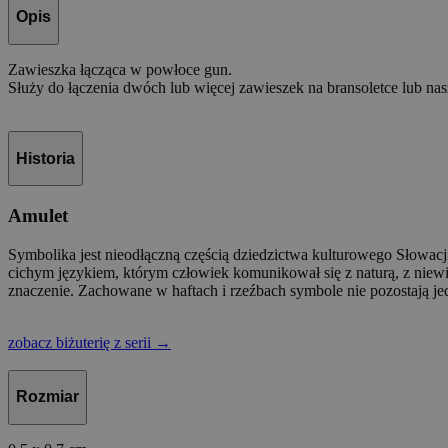
Opis
Zawieszka łącząca w powłoce gun.
Służy do łączenia dwóch lub więcej zawieszek na bransoletce lub nas
Historia
Amulet
Symbolika jest nieodłączną częścią dziedzictwa kulturowego Słowacji
cichym językiem, którym człowiek komunikował się z naturą, z niewid
znaczenie. Zachowane w haftach i rzeźbach symbole nie pozostają jed
zobacz biżuterię z serii
→
Rozmiar