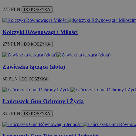
275 PLN
DO KOSZYKA
m
Kolczyki Równowagi i Miłości
275 PLN
DO KOSZYKA
Zawieszka łącząca (złota)
50 PLN
DO KOSZYKA
Łańcuszek Gun Ochrony i Życia
355 PLN
DO KOSZYKA