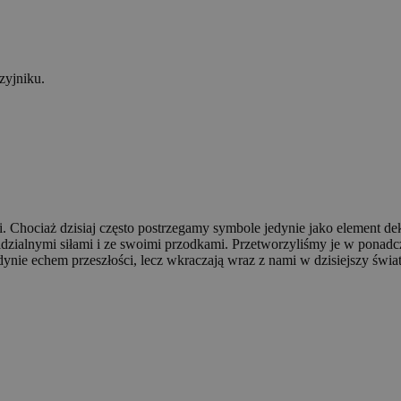
zyjniku.
. Chociaż dzisiaj często postrzegamy symbole jedynie jako element de
zialnymi siłami i ze swoimi przodkami. Przetworzyliśmy je w ponadczas
ynie echem przeszłości, lecz wkraczają wraz z nami w dzisiejszy świat