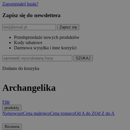
Zapomniałeś hasła?
Zapisz się do newslettera
Przedsprzedaże nowych produktów
Kody rabatowe
Darmowa wysyłka i inne korzyści
Dodano do koszyka
Archangelika
Filtr
produkty
Najnowsze
Cena malejąco
Cena rosnąco
Od A do Z
Od Z do A
Biżuteria