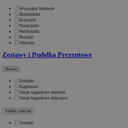
Wszystkie biżuterie
Bransoletki
Kolczyki
Naszyjniki
Pierścionki
Broszki
Wisiorki
Zestawy i Pudełka Prezentowe
Ubrania
Dodatki
Kapelusze
Stroje kąpielowe damskie
Stroje kąpielowe dziecięce
Torebki i plecaki
Torebki