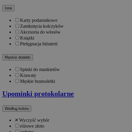
Inne
Karty podarunkowe
Zamknięcia kolczyków
Akcesoria do włosów
Książki
Pielęgnacja biżuterii
Męskie dodatki
Spinki do mankietów
Krawaty
Męskie bransoletki
Upominki protokolarne
Według koloru
✕
Wyczyść wybór
różowe złoto
srebrny