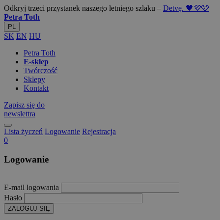
Odkryj trzeci przystanek naszego letniego szlaku –
Detvę. 🖤💜🩷
Petra Toth
PL
SK
EN
HU
Petra Toth
E-sklep
Twórczość
Sklepy
Kontakt
Zapisz się do
newslettra
Lista życzeń
Logowanie
Rejestracja
0
Logowanie
E-mail logowania
Hasło