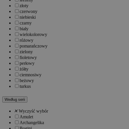
złoty
czerwony
niebieski
czarny
biały
wielokolorowy
różowy
pomarańczowy
zielony
fioletowy
perłowy
żółty
ciemnosiwy
beżowy
turkus
Według serii
✕
Wyczyść wybór
Amulet
Archangelika
Bogini