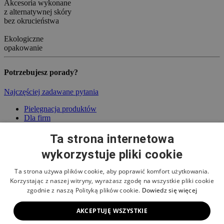
Akcesoria wykonane
z alternatywnej skóry
bez okrucieństwa
Ekologiczne
opakowanie
Potrzebujesz porady?
Najczęściej zadawane pytania
Pielęgnacja produktów
Dla firm
Klub kolekcjonerek
Najczęściej zadawane pytania
Ta strona internetowa
wykorzystuje pliki cookie
Reklamacje i naprawy produktów
Zwrot towaru
Dostawa
Ta strona używa plików cookie, aby poprawić komfort użytkowania.
Metody płatności
Korzystając z naszej witryny, wyrażasz zgodę na wszystkie pliki cookie
zgodnie z naszą Polityką plików cookie.
Dowiedz się więcej
Regulamin
Ochrona danych osobowych
AKCEPTUJĘ WSZYSTKIE
Cookies
Kontakt