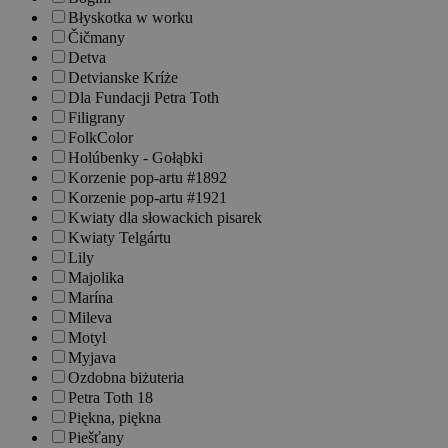
Błyskotka w worku
Čičmany
Detva
Detvianske Kríże
Dla Fundacji Petra Toth
Filigrany
FolkColor
Holúbenky - Gołąbki
Korzenie pop-artu #1892
Korzenie pop-artu #1921
Kwiaty dla słowackich pisarek
Kwiaty Telgártu
Lily
Majolika
Marína
Mileva
Motyl
Myjava
Ozdobna biżuteria
Petra Toth 18
Piękna, piękna
Piešťany