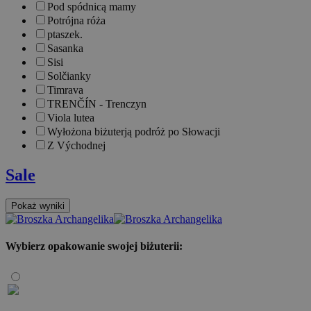
Pod spódnicą mamy
Potrójna róża
ptaszek.
Sasanka
Sisi
Solčianky
Timrava
TRENČÍN - Trenczyn
Viola lutea
Wyłożona biżuterją podróż po Słowacji
Z Východnej
Sale
Wybierz opakowanie swojej biżuterii: